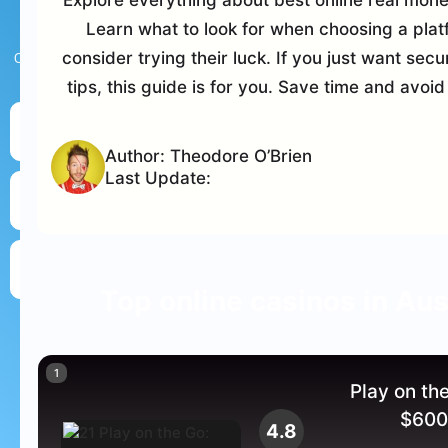
Explore everything about best online real mone
COMUNIDAD
Learn what to look for when choosing a pla
consider trying their luck. If you just want sec
Completa el siguiente formulario para mantenerte actualizado con
las últimas noticias de Disfrutaaprendiendo.
tips, this guide is for you. Save time and avoid
Author:
Theodore O’Brien
Last Update:
Top online casinos in Aus
SUSCRÍBETE
1
Play on th
$600
4.8