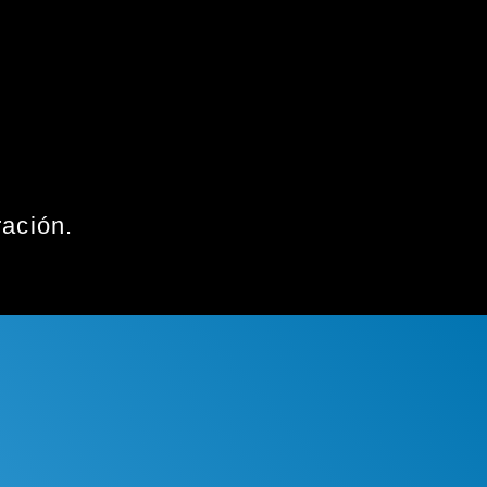
ración
.