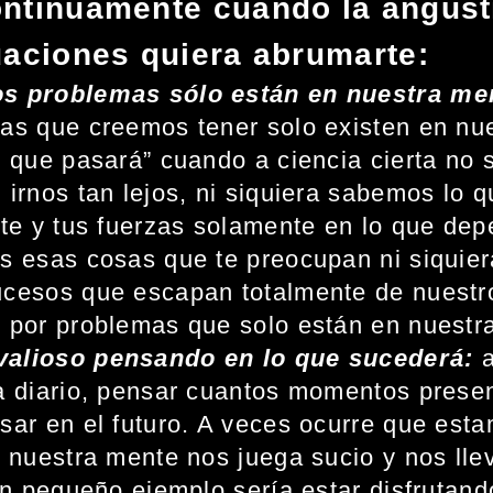
ontinuamente cuando la angust
tuaciones quiera abrumarte:
s problemas sólo están en nuestra me
as que creemos tener solo existen en nue
 que pasará” cuando a ciencia cierta no 
irnos tan lejos, ni siquiera sabemos lo q
te y tus fuerzas solamente en lo que dep
 esas cosas que te preocupan ni siquier
cesos que escapan totalmente de nuestr
 por problemas que solo están en nuestr
alioso pensando en lo que sucederá:
a diario, pensar cuantos momentos prese
sar en el futuro. A veces ocurre que est
 nuestra mente nos juega sucio y nos ll
un pequeño ejemplo sería estar disfrutan